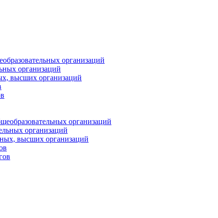
еобразовательных организаций
ьных организаций
ых, высших организаций
в
ов
бщеобразовательных организаций
тельных организаций
ьных, высших организаций
ов
гов