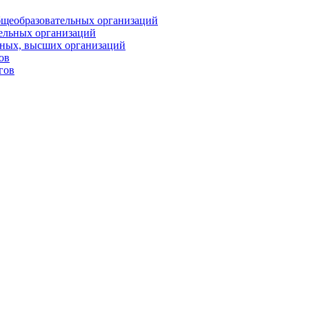
бщеобразовательных организаций
тельных организаций
ьных, высших организаций
ов
гов