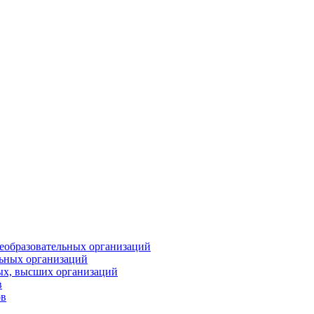
еобразовательных организаций
ьных организаций
ых, высших организаций
в
ов