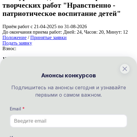
творческих работ "Нравственно -
патриотическое воспитание детей"
Приём работ с 21-04-2025 по 31-08-2026
До окончания приема работ:
Дней:
24
, Часов:
20
, Минут:
12
Положение
/
Принятые заявки
Подать заявку
Взнос:
130 руб.
Международный конкурс
Анонсы конкурсов
педагогического мастерства
"Использование информационно-
Подпишитесь на анонсы сегодня и узнавайте
первыми о самом важном.
компьютерных технологий в
образовательной среде"
Email
Приём работ с 21-04-2025 по 31-08-2026
До окончания приема работ:
Дней:
24
, Часов:
20
, Минут:
12
Положение
/
Принятые заявки
Подать заявку