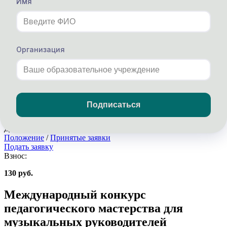
Имя
Взнос:
130 руб.
Международный профессиональный
Организация
конкурс для воспитателей и
специалистов ДОУ "Образовательная
среда в ДОУ в соответствии с ФГОС
ДО"
Подписаться
Приём работ с 21-04-2025 по 31-08-2026
До окончания приема работ:
Дней:
24
, Часов:
20
, Минут:
12
Положение
/
Принятые заявки
Подать заявку
Взнос:
130 руб.
Международный конкурс
педагогического мастерства для
музыкальных руководителей