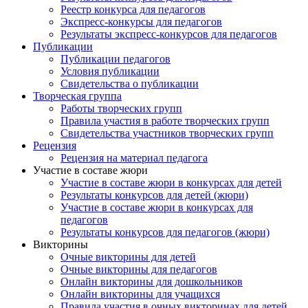
Реестр конкурса для педагогов
Экспресс-конкурсы для педагогов
Результаты экспресс-конкурсов для педагогов
Публикации
Публикации педагогов
Условия публикации
Свидетельства о публикации
Творческая группа
Работы творческих групп
Правила участия в работе творческих групп
Анонсы конкурсов
Свидетельства участников творческих групп
Рецензия
Рецензия на материал педагога
Подпишитесь на анонсы сегодня и узнавайте
Участие в составе жюри
первыми о самом важном.
Участие в составе жюри в конкурсах для детей
Результаты конкурсов для детей (жюри)
Email
Участие в составе жюри в конкурсах для
педагогов
Результаты конкурсов для педагогов (жюри)
Викторины
Очные викторины для детей
Очные викторины для педагогов
Имя
Онлайн викторины для дошкольников
Онлайн викторины для учащихся
Правила участия в очных викторинах для детей